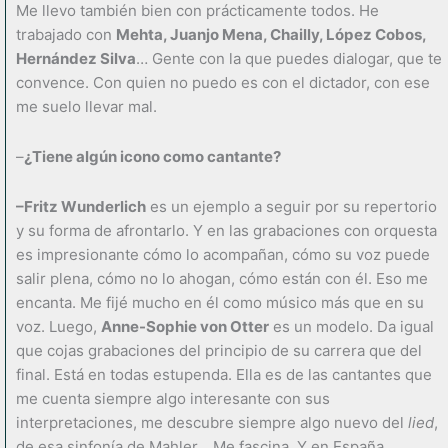
Me llevo también bien con prácticamente todos. He
trabajado con
Mehta, Juanjo Mena, Chailly, López Cobos,
Hernández Silva
… Gente con la que puedes dialogar, que te
convence. Con quien no puedo es con el dictador, con ese
me suelo llevar mal.
–
¿Tiene algún icono como cantante?
–Fritz Wunderlich
es un ejemplo a seguir por su repertorio
y su forma de afrontarlo. Y en las grabaciones con orquesta
es impresionante cómo lo acompañan, cómo su voz puede
salir plena, cómo no lo ahogan, cómo están con él. Eso me
encanta. Me fijé mucho en él como músico más que en su
voz. Luego,
Anne-Sophie von Otter
es un modelo. Da igual
que cojas grabaciones del principio de su carrera que del
final. Está en todas estupenda. Ella es de las cantantes que
me cuenta siempre algo interesante con sus
interpretaciones, me descubre siempre algo nuevo del
lied
,
de esa sinfonía de Mahler… Me fascina. Y en España,