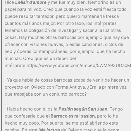
Hice
L’elisir d’amore
y me fue muy bien. Nemorino es un
papel para mi voz. Creo que cuando la voz está fresca todo
puede resultar tentador, pero quiero mantenerla fresca
cuantos más años mejor. Por otro lado, los intérpretes
tenemos la obligación de investigar y sacar a la luz otras
cosas. Hay muchas obras barrocas por ejemplo que hay que
ofrecer con visiones nuevas, o estas canciones, ciclos de
lied y óperas contemporáneas, por ejemplo, que he hecho
muchas. Creo que es un deber del
intérprete.https://www.youtube.com/embed/5WMA93UDa0M
–Ya que habla de cosas barrocas acaba de venir de hacer un
proyecto en Oviedo con Forma Antiqva. ¿Era la primera vez
que trabajaba con un conjunto barroco?
–Había hecho con ellos la
Pasión según San Juan
. Tengo
que confesarle que
el Barroco es mi pasión
, pero lo he
hecho muy poco. Por suerte, se me está abriendo este
camino. En esta
Isla locura
de Oviedo creo que la gente