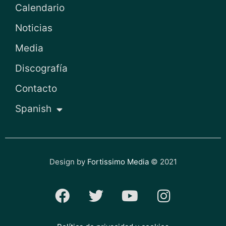
Calendario
Noticias
Media
Discografía
Contacto
Spanish
Design by
Fortissimo Media
© 2021
F
T
Y
I
a
w
o
n