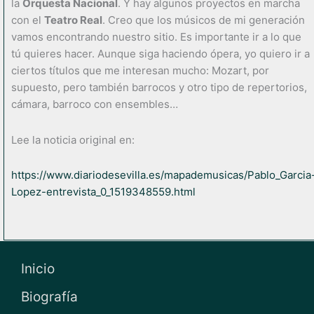
la
Orquesta Nacional
. Y hay algunos proyectos en marcha
con el
Teatro Real
. Creo que los músicos de mi generación
vamos encontrando nuestro sitio. Es importante ir a lo que
tú quieres hacer. Aunque siga haciendo ópera, yo quiero ir a
ciertos títulos que me interesan mucho: Mozart, por
supuesto, pero también barrocos y otro tipo de repertorios,
cámara, barroco con ensembles…
Lee la noticia original en:
https://www.diariodesevilla.es/mapademusicas/Pablo_Garcia
Lopez-entrevista_0_1519348559.html
Inicio
Biografía