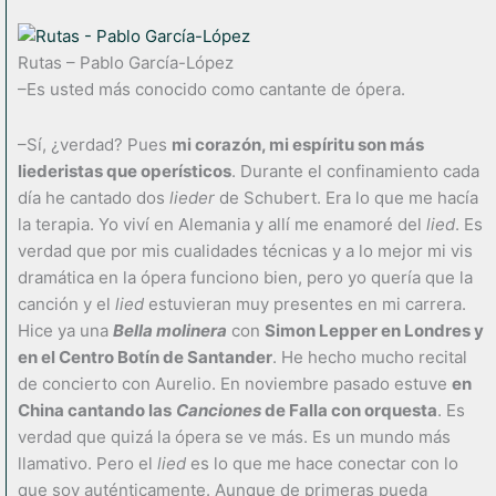
Rutas – Pablo García-López
–Es usted más conocido como cantante de ópera.
–Sí, ¿verdad? Pues
mi corazón, mi espíritu son más
liederistas que operísticos
. Durante el confinamiento cada
día he cantado dos
lieder
de Schubert. Era lo que me hacía
la terapia. Yo viví en Alemania y allí me enamoré del
lied
. Es
verdad que por mis cualidades técnicas y a lo mejor mi vis
dramática en la ópera funciono bien, pero yo quería que la
canción y el
lied
estuvieran muy presentes en mi carrera.
Hice ya una
Bella molinera
con
Simon Lepper en Londres y
en el Centro Botín de Santander
. He hecho mucho recital
de concierto con Aurelio. En noviembre pasado estuve
en
China cantando las
Canciones
de Falla con orquesta
. Es
verdad que quizá la ópera se ve más. Es un mundo más
llamativo. Pero el
lied
es lo que me hace conectar con lo
que soy auténticamente. Aunque de primeras pueda