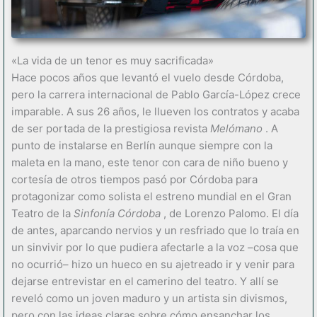
«La vida de un tenor es muy sacrificada»
Hace pocos años que levantó el vuelo desde Córdoba,
pero la carrera internacional de Pablo García-López crece
imparable. A sus 26 años, le llueven los contratos y acaba
de ser portada de la prestigiosa revista
Melómano
. A
punto de instalarse en Berlín aunque siempre con la
maleta en la mano, este tenor con cara de niño bueno y
cortesía de otros tiempos pasó por Córdoba para
protagonizar como solista el estreno mundial en el Gran
Teatro de la
Sinfonía Córdoba
, de Lorenzo Palomo. El día
de antes, aparcando nervios y un resfriado que lo traía en
un sinvivir por lo que pudiera afectarle a la voz –cosa que
no ocurrió– hizo un hueco en su ajetreado ir y venir para
dejarse entrevistar en el camerino del teatro. Y allí se
reveló como un joven maduro y un artista sin divismos,
pero con las ideas claras sobre cómo ensanchar los