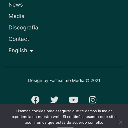
News
Media
Discografía
Contact
English
Design by
Fortissimo Media
© 2021
F
T
Y
I
a
w
o
n
Usamos cookies para asegurar que te damos la mejor
c
i
u
s
experiencia en nuestra web. Si continúas usando este sitio,
Privacy policy and cookies
asumiremos que estás de acuerdo con ello.
e
t
t
t