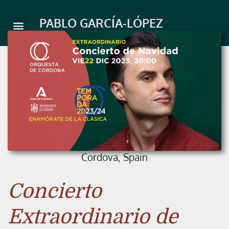
Skip
to
PABLO GARCÍA-LÓPEZ
content
Cordova, Spain
Concierto
Extraordinario de