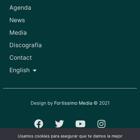
Agenda
News
Media
Discografía
Contact
English
Design by
Fortissimo Media
© 2021
F
T
Y
I
a
w
o
n
Usamos cookies para asegurar que te damos la mejor