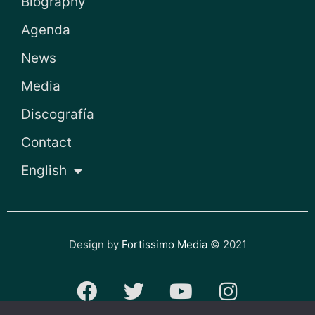
Biography
Agenda
News
Media
Discografía
Contact
English
Design by
Fortissimo Media
© 2021
F
T
Y
I