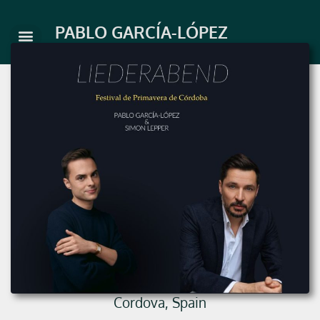
Skip
to
PABLO GARCÍA-LÓPEZ
content
Cordova, Spain