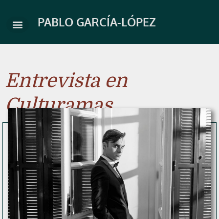
Skip
to
PABLO GARCÍA-LÓPEZ
content
Entrevista en
Culturamas