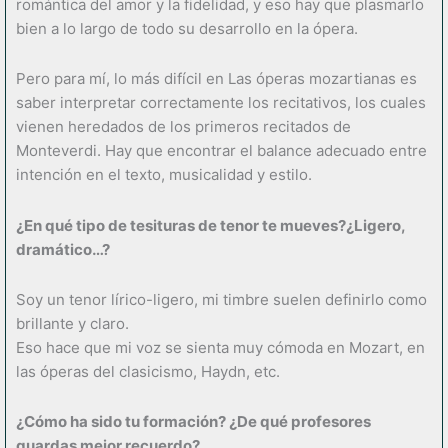
romántica del amor y la fidelidad, y eso hay que plasmarlo
bien a lo largo de todo su desarrollo en la ópera.
Pero para mí, lo más difícil en Las óperas mozartianas es
saber interpretar correctamente los recitativos, los cuales
vienen heredados de los primeros recitados de
Monteverdi. Hay que encontrar el balance adecuado entre
intención en el texto, musicalidad y estilo.
¿En qu
é
tipo de tesituras de tenor te mueves?¿Ligero,
dram
á
tico
…
?
Soy un tenor lírico-ligero, mi timbre suelen definirlo como
brillante y claro.
Eso hace que mi voz se sienta muy cómoda en Mozart, en
las óperas del clasicismo, Haydn, etc.
¿
Có
mo ha sido tu formaci
ó
n?
¿De qu
é
profesores
guardas mejor recuerdo?