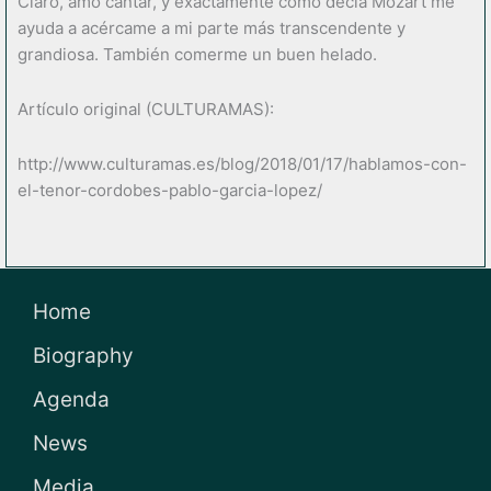
Claro, amo cantar, y exactamente como decía Mozart me
ayuda a acércame a mi parte más transcendente y
grandiosa. También comerme un buen helado.
Artículo original (CULTURAMAS):
http://www.culturamas.es/blog/2018/01/17/hablamos-con-
el-tenor-cordobes-pablo-garcia-lopez/
Home
Biography
Agenda
News
Media