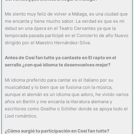
Me siento muy feliz de volver a Málaga, es una ciudad que
me encanta y tiene mucho sabor. La verdad es que es mi
debut en una ópera en el Teatro Cervantes ya que la
temporada pasada participé en el Concierto de año Nuevo
dirigido por el Maestro Hernández-Silva.
Antes de Cos
í
fan tutte ya cantaste en El rapto en el
serrallo ¿con qu
é
idioma te desenvuelves mejor?
Mi idioma preferido para cantar es el italiano por su
musicalidad y lo bien que se fusiona con la música,
aunque el alemán es un idioma que adoro, he vivido varios
años en Berlín y me encanta la literatura alemana y
escritores como Goethe o Schiller donde se apoya todo el
Lied romántico.
¿
Có
mo surgi
ó
tu participació
n en Cos
í
fan tutte?