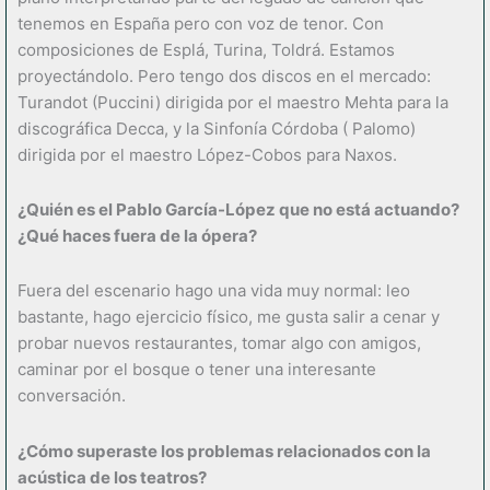
tenemos en España pero con voz de tenor. Con
composiciones de Esplá, Turina, Toldrá. Estamos
proyectándolo. Pero tengo dos discos en el mercado:
Turandot (Puccini) dirigida por el maestro Mehta para la
discográfica Decca, y la Sinfonía Córdoba ( Palomo)
dirigida por el maestro López-Cobos para Naxos.
¿
Quié
n es el Pablo Garc
ía-Ló
pez que no est
á
actuando?
¿
Qu
é
haces fuera de la
ó
pera?
Fuera del escenario hago una vida muy normal: leo
bastante, hago ejercicio físico, me gusta salir a cenar y
probar nuevos restaurantes, tomar algo con amigos,
caminar por el bosque o tener una interesante
conversación.
¿
Có
mo superaste los problemas relacionados con la
ac
ú
stica de los teatros?