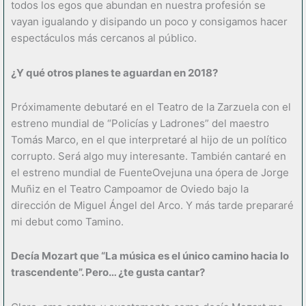
todos los egos que abundan en nuestra profesión se
vayan igualando y disipando un poco y consigamos hacer
espectáculos más cercanos al público.
¿Y qu
é
otros planes te aguardan en 2018?
Próximamente debutaré en el Teatro de la Zarzuela con el
estreno mundial de “Policías y Ladrones” del maestro
Tomás Marco, en el que interpretaré al hijo de un político
corrupto. Será algo muy interesante. También cantaré en
el estreno mundial de FuenteOvejuna una ópera de Jorge
Muñiz en el Teatro Campoamor de Oviedo bajo la
dirección de Miguel Ángel del Arco. Y más tarde prepararé
mi debut como Tamino.
Decí
a Mozart que
“
La m
ú
sica es el
ú
nico camino hacia lo
trascendente
”
. Pero… ¿te gusta cantar?