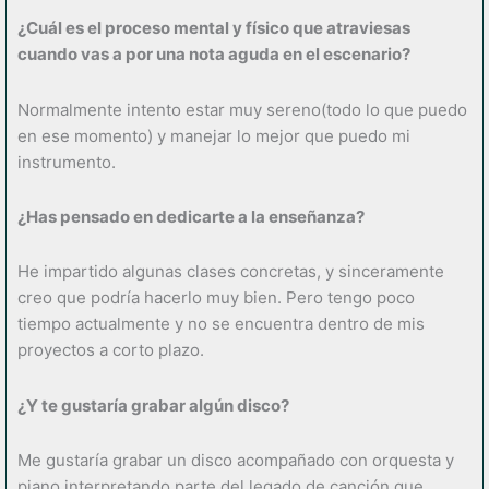
¿
Cuá
l es el proceso mental y f
í
sico que atraviesas
cuando vas a por una nota aguda en el escenario?
Normalmente intento estar muy sereno(todo lo que puedo
en ese momento) y manejar lo mejor que puedo mi
instrumento.
¿Has pensado en dedicarte a la enseñ
anza?
He impartido algunas clases concretas, y sinceramente
creo que podría hacerlo muy bien. Pero tengo poco
tiempo actualmente y no se encuentra dentro de mis
proyectos a corto plazo.
¿Y te gustar
í
a grabar alg
ú
n disco?
Me gustaría grabar un disco acompañado con orquesta y
piano interpretando parte del legado de canción que