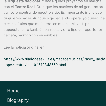
la
Orquesta Nacional
. Y hay algunos proyectos en marcha
con el
Teatro Real
. Creo que los músicos de mi generación
vamos encontrando nuestro sitio. Es importante ir a lo que
tú quieres hacer. Aunque siga haciendo ópera, yo quiero ir a
ciertos títulos que me interesan mucho: Mozart, por
supuesto, pero también barrocos y otro tipo de repertorios,
cámara, barroco con ensembles…
Lee la noticia original en:
https://www.diariodesevilla.es/mapademusicas/Pablo_Garcia
Lopez-entrevista_0_1519348559.html
Home
Biography