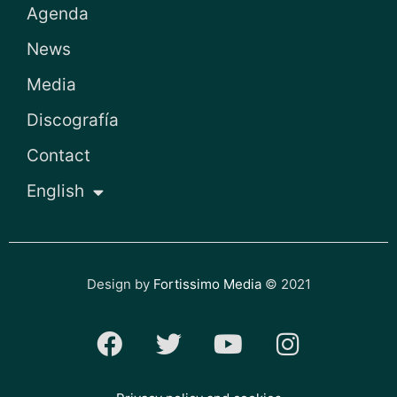
Agenda
News
Media
Discografía
Contact
English
Design by
Fortissimo Media
© 2021
F
T
Y
I
a
w
o
n