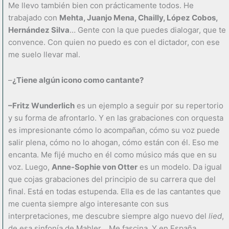
Me llevo también bien con prácticamente todos. He
trabajado con
Mehta, Juanjo Mena, Chailly, López Cobos,
Hernández Silva
… Gente con la que puedes dialogar, que te
convence. Con quien no puedo es con el dictador, con ese
me suelo llevar mal.
–
¿Tiene algún icono como cantante?
–Fritz Wunderlich
es un ejemplo a seguir por su repertorio
y su forma de afrontarlo. Y en las grabaciones con orquesta
es impresionante cómo lo acompañan, cómo su voz puede
salir plena, cómo no lo ahogan, cómo están con él. Eso me
encanta. Me fijé mucho en él como músico más que en su
voz. Luego,
Anne-Sophie von Otter
es un modelo. Da igual
que cojas grabaciones del principio de su carrera que del
final. Está en todas estupenda. Ella es de las cantantes que
me cuenta siempre algo interesante con sus
interpretaciones, me descubre siempre algo nuevo del
lied
,
de esa sinfonía de Mahler… Me fascina. Y en España,