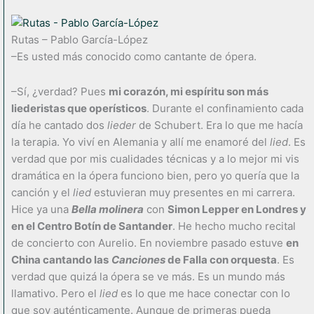
Rutas – Pablo García-López
–Es usted más conocido como cantante de ópera.
–Sí, ¿verdad? Pues
mi corazón, mi espíritu son más
liederistas que operísticos
. Durante el confinamiento cada
día he cantado dos
lieder
de Schubert. Era lo que me hacía
la terapia. Yo viví en Alemania y allí me enamoré del
lied
. Es
verdad que por mis cualidades técnicas y a lo mejor mi vis
dramática en la ópera funciono bien, pero yo quería que la
canción y el
lied
estuvieran muy presentes en mi carrera.
Hice ya una
Bella molinera
con
Simon Lepper en Londres y
en el Centro Botín de Santander
. He hecho mucho recital
de concierto con Aurelio. En noviembre pasado estuve
en
China cantando las
Canciones
de Falla con orquesta
. Es
verdad que quizá la ópera se ve más. Es un mundo más
llamativo. Pero el
lied
es lo que me hace conectar con lo
que soy auténticamente. Aunque de primeras pueda