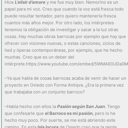
Hice
L’elisir d’amore
y me fue muy bien. Nemorino es un
papel para mi voz. Creo que cuando la voz está fresca todo
puede resultar tentador, pero quiero mantenerla fresca
cuantos más años mejor. Por otro lado, los intérpretes
tenemos la obligación de investigar y sacar a la luz otras
cosas. Hay muchas obras barrocas por ejemplo que hay que
ofrecer con visiones nuevas, o estas canciones, ciclos de
lied y óperas contemporáneas, por ejemplo, que he hecho
muchas. Creo que es un deber del
intérprete.https://www.youtube.com/embed/5WMA93UDa0M
–Ya que habla de cosas barrocas acaba de venir de hacer un
proyecto en Oviedo con Forma Antiqva. ¿Era la primera vez
que trabajaba con un conjunto barroco?
–Había hecho con ellos la
Pasión según San Juan
. Tengo
que confesarle que
el Barroco es mi pasión
, pero lo he
hecho muy poco. Por suerte, se me está abriendo este
camino. En esta
Isla locura
de Oviedo creo que la gente