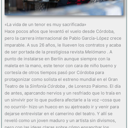
«La vida de un tenor es muy sacrificada»
Hace pocos años que levantó el vuelo desde Córdoba,
pero la carrera internacional de Pablo García-López crece
imparable. A sus 26 años, le llueven los contratos y acaba
de ser portada de la prestigiosa revista
Melómano
. A
punto de instalarse en Berlín aunque siempre con la
maleta en la mano, este tenor con cara de niño bueno y
cortesía de otros tiempos pasó por Córdoba para
protagonizar como solista el estreno mundial en el Gran
Teatro de la
Sinfonía Córdoba
, de Lorenzo Palomo. El día
de antes, aparcando nervios y un resfriado que lo traía en
un sinvivir por lo que pudiera afectarle a la voz –cosa que
no ocurrió– hizo un hueco en su ajetreado ir y venir para
dejarse entrevistar en el camerino del teatro. Y allí se
reveló como un joven maduro y un artista sin divismos,
pero con las ideas claras sobre cómo ensanchar los