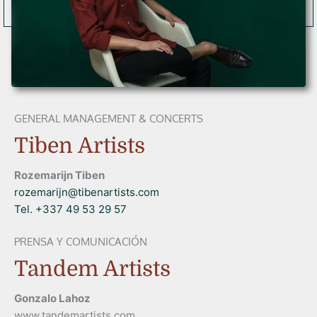
GENERAL MANAGEMENT & CONCERTS
Tiben Artists
Rozemarijn Tiben
rozemarijn@tibenartists.com
Tel. +337 49 53 29 57
PRENSA Y COMUNICACIÓN
Tandem Artists
Gonzalo Lahoz
www.tandemartists.com