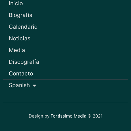
o
r
e
r
Inicio
k
a
Biografía
m
Calendario
Noticias
Media
Discografía
Contacto
Spanish
Design by
Fortissimo Media
© 2021