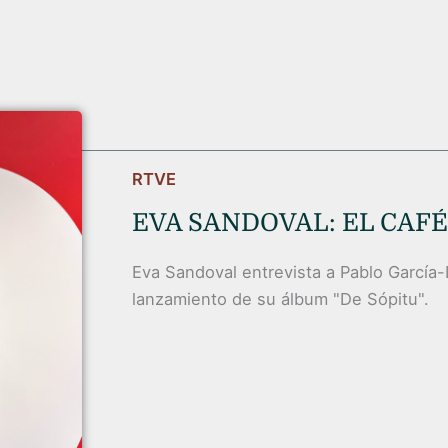
P
P
P
P
á
á
á
á
g
g
g
g
i
i
i
i
n
n
n
n
RTVE
a
a
a
a
EVA SANDOVAL: EL CAFÉ
Eva Sandoval entrevista a Pablo García
lanzamiento de su álbum "De Sópitu".