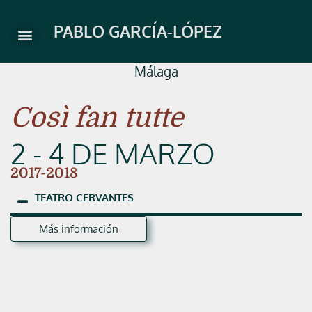
Ir
al
PABLO GARCÍA-LÓPEZ
contenido
Málaga
Così fan tutte
2 - 4 DE MARZO
2017-2018
TEATRO
CERVANTES
Más información