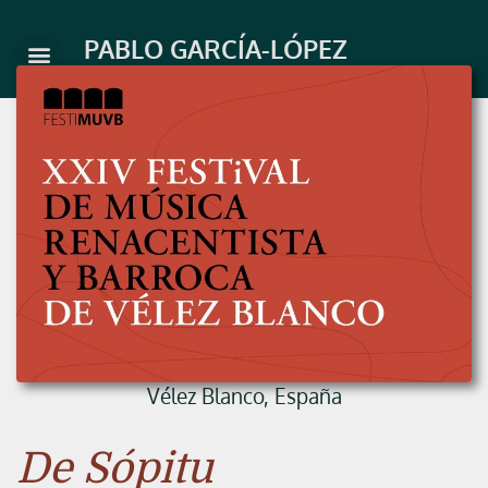
Ir
al
PABLO GARCÍA-LÓPEZ
contenido
Vélez Blanco, España
De Sópitu