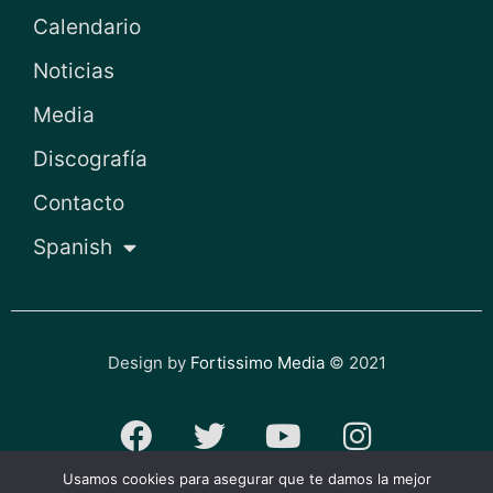
Calendario
Noticias
Media
Discografía
Contacto
Spanish
Design by
Fortissimo Media
© 2021
F
T
Y
I
a
w
o
n
Usamos cookies para asegurar que te damos la mejor