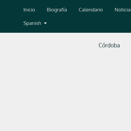
Ir
Inicio
Biografía
Calendario
Noticia
al
contenido
Spanish
Córdoba