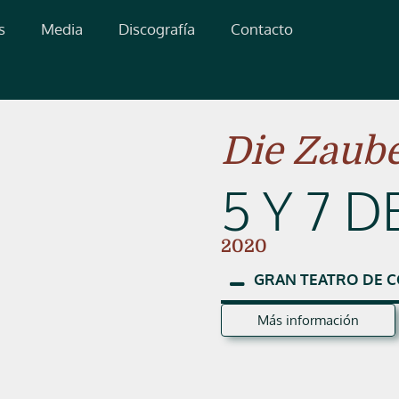
s
Media
Discografía
Contacto
Die Zaube
5 Y 7 
2020
GRAN
TEATRO
DE
C
Más información