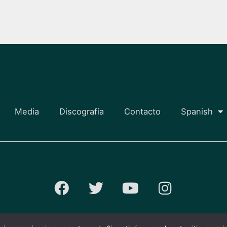
Media
Discografía
Contacto
Spanish
F
T
Y
I
a
w
o
n
c
i
u
s