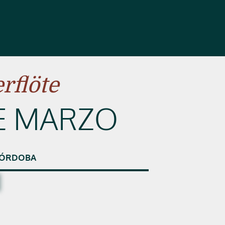
rflöte
DE MARZO
ÓRDOBA