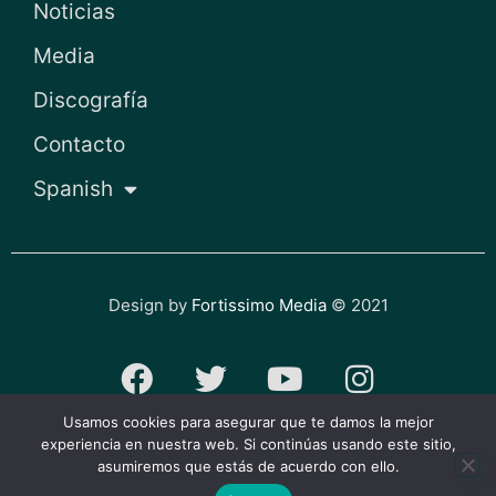
Noticias
Media
Discografía
Contacto
Spanish
Design by
Fortissimo Media
© 2021
F
T
Y
I
a
w
o
n
Usamos cookies para asegurar que te damos la mejor
c
i
u
s
experiencia en nuestra web. Si continúas usando este sitio,
Política de privacidad y cookies
asumiremos que estás de acuerdo con ello.
e
t
t
t