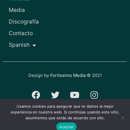
Media
Discografía
Contacto
Spanish
Design by
Fortissimo Media
© 2021
F
T
Y
I
a
w
o
n
Usamos cookies para asegurar que te damos la mejor
c
i
u
s
experiencia en nuestra web. Si continúas usando este sitio,
Política de privacidad y cookies
asumiremos que estás de acuerdo con ello.
e
t
t
t
Aceptar