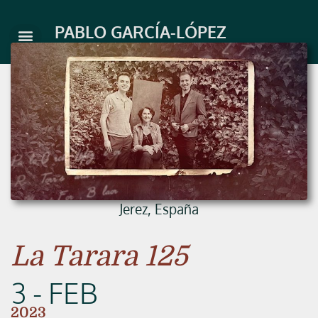
Ir
al
PABLO GARCÍA-LÓPEZ
contenido
Jerez, España
La Tarara 125
3 - FEB
2023