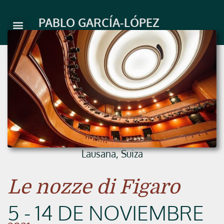
Ir
al
PABLO GARCÍA-LÓPEZ
contenido
Lausana, Suiza
Le nozze di Figaro
5 - 14 DE NOVIEMBRE