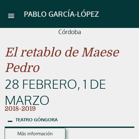
Ir
al
PABLO GARCÍA-LÓPEZ
contenido
Córdoba
El retablo de Maese
Pedro
28 FEBRERO, 1 DE
MARZO
2018-2019
TEATRO
GÓNGORA
Más información