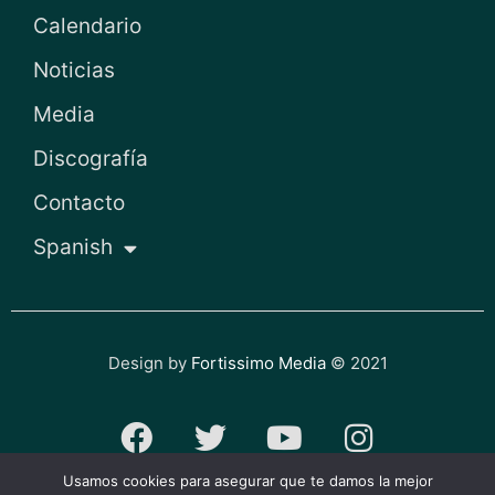
Calendario
Noticias
Media
Discografía
Contacto
Spanish
Design by
Fortissimo Media
© 2021
F
T
Y
I
a
w
o
n
Usamos cookies para asegurar que te damos la mejor