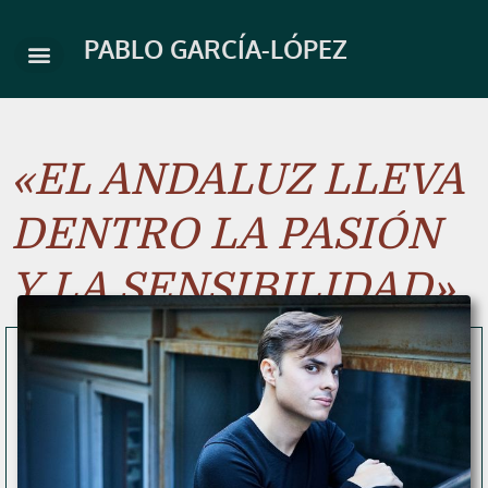
Ir
al
PABLO GARCÍA-LÓPEZ
contenido
«EL ANDALUZ LLEVA
DENTRO LA PASIÓN
Y LA SENSIBILIDAD»