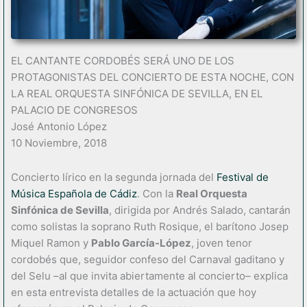
EL CANTANTE CORDOBÉS SERÁ UNO DE LOS
PROTAGONISTAS DEL CONCIERTO DE ESTA NOCHE, CON
LA REAL ORQUESTA SINFÓNICA DE SEVILLA, EN EL
PALACIO DE CONGRESOS
José Antonio López
10 Noviembre, 2018
Concierto lírico en la segunda jornada del
Festival de
Música Española de Cádiz
. Con la
Real Orquesta
Sinfónica de Sevilla
, dirigida por Andrés Salado, cantarán
como solistas la soprano Ruth Rosique, el barítono Josep
Miquel Ramon y
Pablo García-López
, joven tenor
cordobés que, seguidor confeso del Carnaval gaditano y
del Selu –al que invita abiertamente al concierto– explica
en esta entrevista detalles de la actuación que hoy