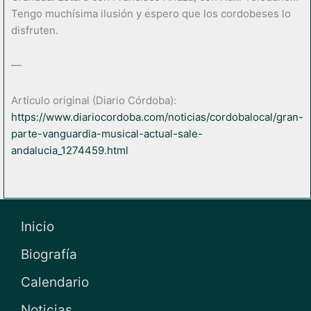
Tengo muchísima ilusión y espero que los cordobeses lo
disfruten.
—
Artículo original (Diario Córdoba):
https://www.diariocordoba.com/noticias/cordobalocal/gran-
parte-vanguardia-musical-actual-sale-
andalucia_1274459.html
Inicio
Biografía
Calendario
Noticias