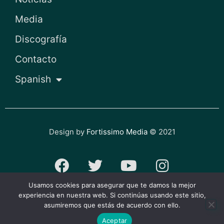
Media
Discografía
Contacto
Spanish
Design by
Fortissimo Media
© 2021
F
T
Y
I
a
w
o
n
Usamos cookies para asegurar que te damos la mejor
c
i
u
s
experiencia en nuestra web. Si continúas usando este sitio,
Política de privacidad y cookies
asumiremos que estás de acuerdo con ello.
e
t
t
t
Aceptar