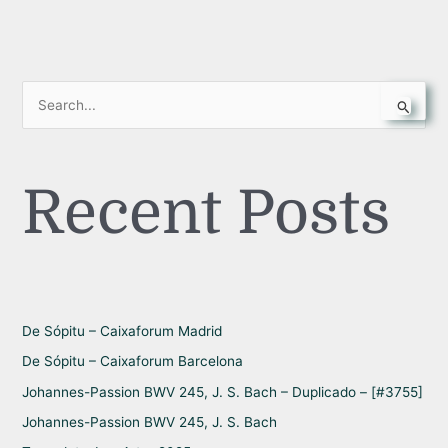
S
e
a
Recent Posts
r
c
h
f
o
r
De Sópitu – Caixaforum Madrid
:
De Sópitu – Caixaforum Barcelona
Johannes-Passion BWV 245, J. S. Bach – Duplicado – [#3755]
Johannes-Passion BWV 245, J. S. Bach