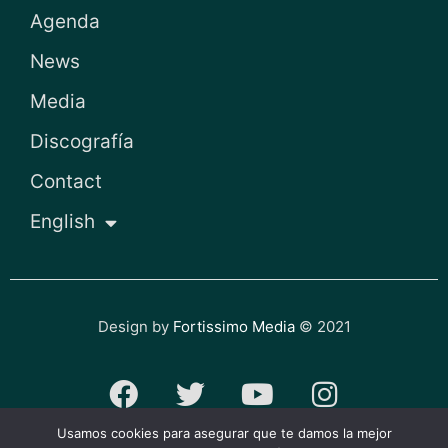
Agenda
News
Media
Discografía
Contact
English
Design by
Fortissimo Media
© 2021
F
T
Y
I
a
w
o
n
Usamos cookies para asegurar que te damos la mejor