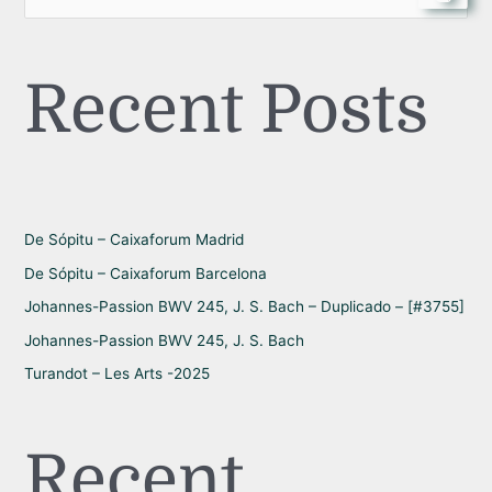
e
a
Recent Posts
r
c
h
f
o
r
De Sópitu – Caixaforum Madrid
:
De Sópitu – Caixaforum Barcelona
Johannes-Passion BWV 245, J. S. Bach – Duplicado – [#3755]
Johannes-Passion BWV 245, J. S. Bach
Turandot – Les Arts -2025
Recent