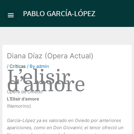
Skip
to
PABLO GARCÍA-LÓPEZ
content
Diana Díaz (Opera Actual)
/
Críticas
/ By
admin
L’elisir
d’amore
Ópera de Oviedo
L’Elisir d’amore
(Nemorino)
García-López ya es valorado en Oviedo por anteriores
apariciones, como en Don Giovanni; el tenor ofreció un