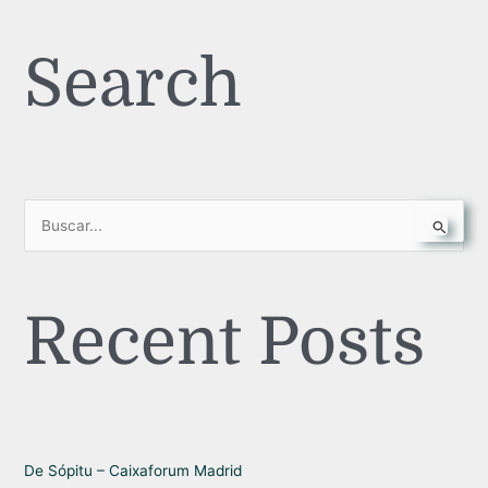
Search
B
u
s
Recent Posts
c
a
r
p
o
r
De Sópitu – Caixaforum Madrid