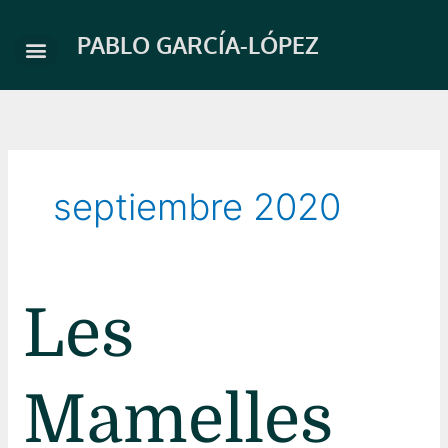
Ir
al
PABLO GARCÍA-LÓPEZ
contenido
septiembre 2020
Les
Les
Mamelles
de
Tirésias
Mamelles
–
Oviedo