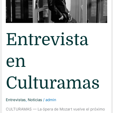
Entrevista
en
Culturamas
Entrevistas
,
Noticias
/
admin
CULTURAMAS — La ópera de Mozart vuelve el próximo