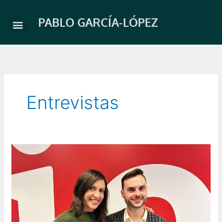
Ir
al
PABLO GARCÍA-LÓPEZ
contenido
Entrevistas
Eva
Sandoval:
El
café
de
Mimí