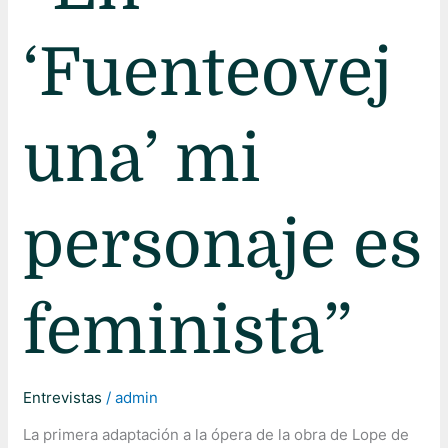
‘Fuenteovej
una’ mi
personaje es
feminista”
Entrevistas
/
admin
La primera adaptación a la ópera de la obra de Lope de