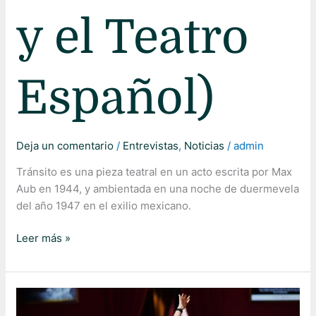
y el Teatro
Español)
Deja un comentario
/
Entrevistas
,
Noticias
/
admin
Tránsito es una pieza teatral en un acto escrita por Max
Aub en 1944, y ambientada en una noche de duermevela
del año 1947 en el exilio mexicano.
Leer más »
«Cantar
es