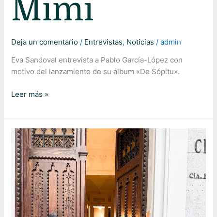
Mimí
Deja un comentario
/
Entrevistas
,
Noticias
/
admin
Eva Sandoval entrevista a Pablo García-López con
motivo del lanzamiento de su álbum «De Sópitu».
Leer más »
Diario
Córdoba:
el
backstage
en
la
vida
de