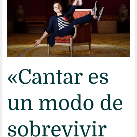
un
modo
de
sobrevivir
para
mí»
«Cantar es
un modo de
sobrevivir