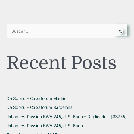
B
u
s
Recent Posts
c
a
r
p
o
r
De Sópitu – Caixaforum Madrid
:
De Sópitu – Caixaforum Barcelona
Johannes-Passion BWV 245, J. S. Bach – Duplicado – [#3755]
Johannes-Passion BWV 245, J. S. Bach