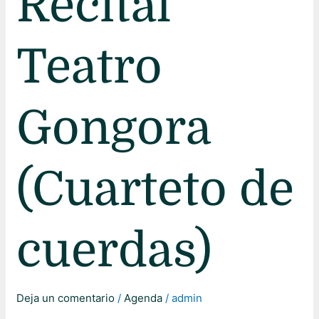
Recital
Gongora
(Cuarteto
Teatro
de
cuerdas)
Gongora
(Cuarteto de
cuerdas)
Deja un comentario
/
Agenda
/
admin