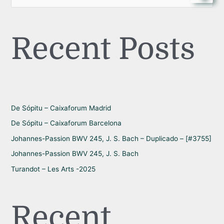
u
s
Recent Posts
c
a
r
p
o
r
De Sópitu – Caixaforum Madrid
:
De Sópitu – Caixaforum Barcelona
Johannes-Passion BWV 245, J. S. Bach – Duplicado – [#3755]
Johannes-Passion BWV 245, J. S. Bach
Turandot – Les Arts -2025
Recent