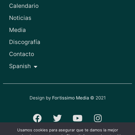
Calendario
Noticias
Media
Discografía
Contacto
Spanish
Design by
Fortissimo Media
© 2021
F
T
Y
I
a
w
o
n
Usamos cookies para asegurar que te damos la mejor