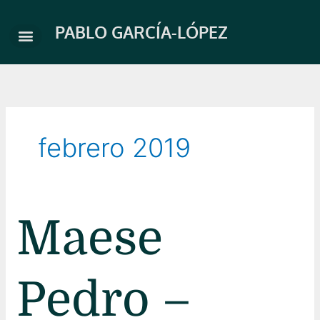
Ir
al
PABLO GARCÍA-LÓPEZ
contenido
febrero 2019
Maese
Maese
Pedro
–
Teatro
Pedro –
Gongora