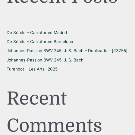
r
p
o
r
De Sópitu – Caixaforum Madrid
:
De Sópitu – Caixaforum Barcelona
Johannes-Passion BWV 245, J. S. Bach – Duplicado – [#3755]
Johannes-Passion BWV 245, J. S. Bach
Turandot – Les Arts -2025
Recent
Comments