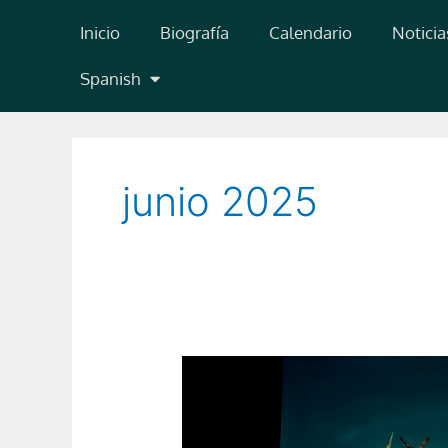
Ir
Inicio
Biografía
Calendario
Noticia
al
contenido
Spanish
junio 2025
Falstaff