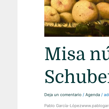
Misa n
Schube
Deja un comentario
/
Agenda
/
ad
Pablo García-Lópezwww.pablogar