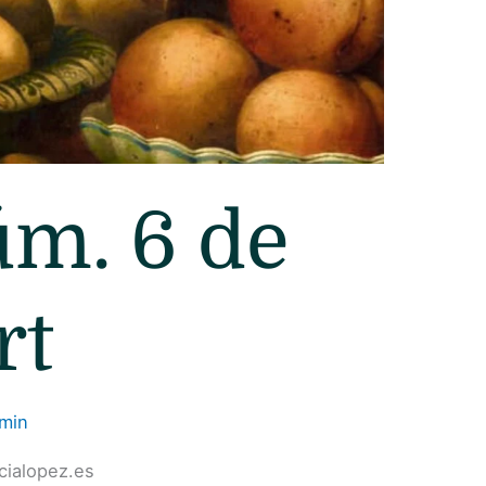
úm. 6 de
rt
min
cialopez.es