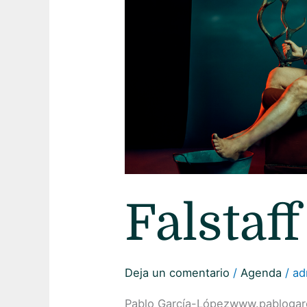
Falstaff
Deja un comentario
/
Agenda
/
ad
Pablo García-Lópezwww.pablogar