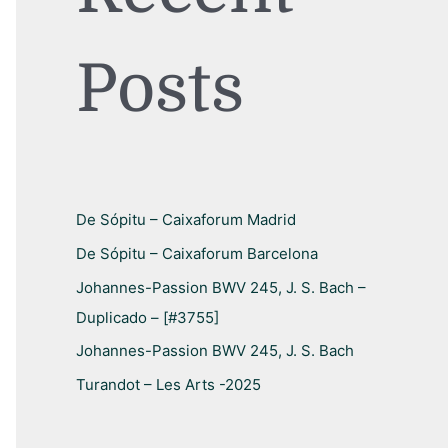
r
p
Posts
o
r
:
De Sópitu – Caixaforum Madrid
De Sópitu – Caixaforum Barcelona
Johannes-Passion BWV 245, J. S. Bach –
Duplicado – [#3755]
Johannes-Passion BWV 245, J. S. Bach
Turandot – Les Arts -2025