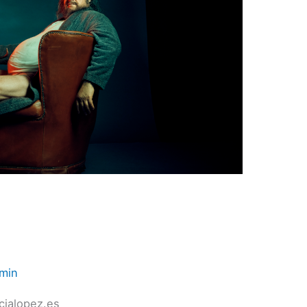
min
cialopez.es