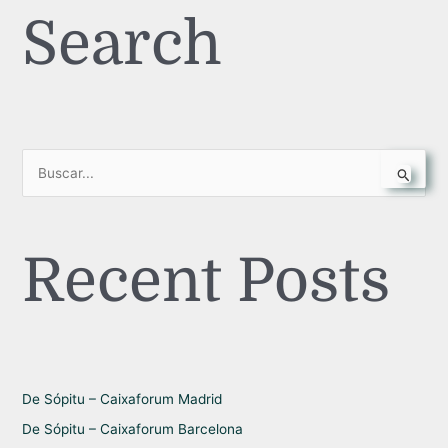
Search
B
u
s
Recent Posts
c
a
r
p
o
r
De Sópitu – Caixaforum Madrid
:
De Sópitu – Caixaforum Barcelona