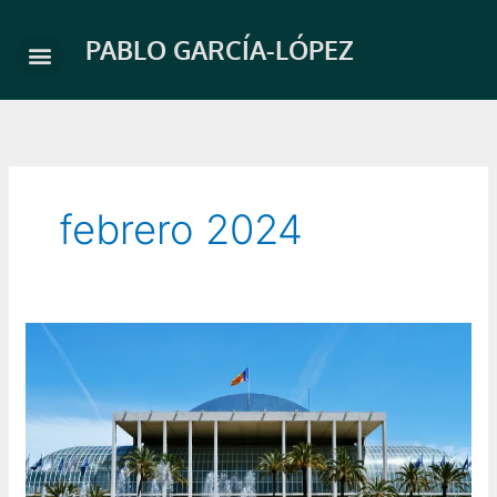
Ir
al
PABLO GARCÍA-LÓPEZ
contenido
febrero 2024
Salome