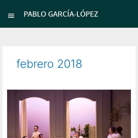
Ir
al
PABLO GARCÍA-LÓPEZ
contenido
febrero 2018
Pablo
García-
López
será
Ferrando
de
«Così