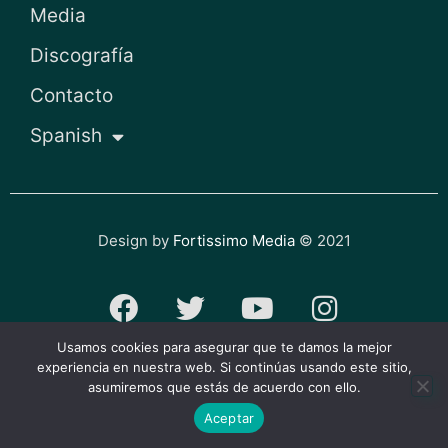
Media
Discografía
Contacto
Spanish
Design by
Fortissimo Media
© 2021
F
T
Y
I
a
w
o
n
Usamos cookies para asegurar que te damos la mejor
c
i
u
s
experiencia en nuestra web. Si continúas usando este sitio,
Política de privacidad y cookies
asumiremos que estás de acuerdo con ello.
e
t
t
t
Aceptar
b
t
u
a