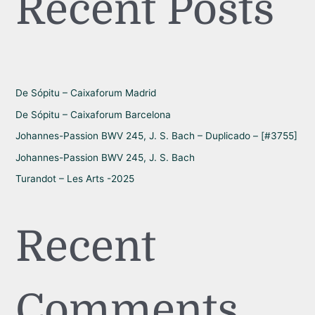
Recent Posts
a
r
p
o
r
De Sópitu – Caixaforum Madrid
:
De Sópitu – Caixaforum Barcelona
Johannes-Passion BWV 245, J. S. Bach – Duplicado – [#3755]
Johannes-Passion BWV 245, J. S. Bach
Turandot – Les Arts -2025
Recent
Comments