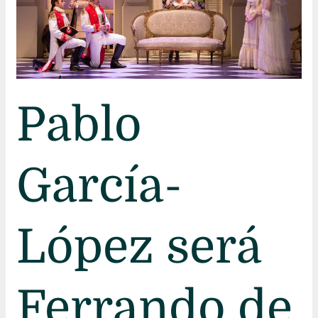
fan
tutte»
en
el
Cervantes
Pablo
García-
López será
Ferrando de