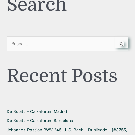
Search
B
u
s
Recent Posts
c
a
r
p
o
r
De Sópitu – Caixaforum Madrid
:
De Sópitu – Caixaforum Barcelona
Johannes-Passion BWV 245, J. S. Bach – Duplicado – [#3755]