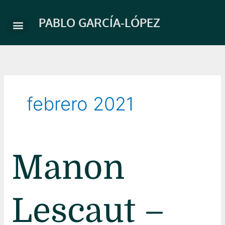
Ir
al
PABLO GARCÍA-LÓPEZ
contenido
febrero 2021
Manon
Manon
Lescaut
–
Baluarte
Lescaut –