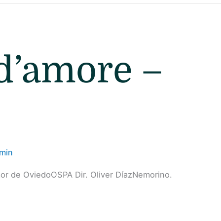
 d’amore –
min
r de OviedoOSPA Dir. Oliver DíazNemorino.