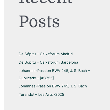
r
p
Posts
o
r
:
De Sópitu – Caixaforum Madrid
De Sópitu – Caixaforum Barcelona
Johannes-Passion BWV 245, J. S. Bach –
Duplicado – [#3755]
Johannes-Passion BWV 245, J. S. Bach
Turandot – Les Arts -2025