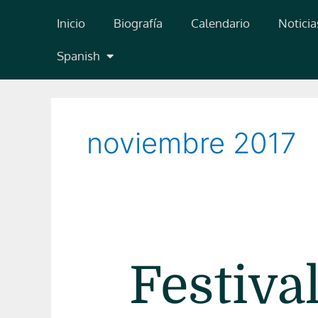
Ir
Inicio
Biografía
Calendario
Noticia
al
contenido
Spanish
noviembre 2017
Festival
Festiva
de
Música