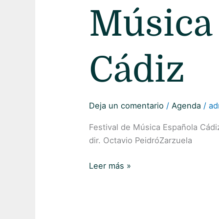
Española
Música
Cádiz
Cádiz
Deja un comentario
/
Agenda
/
ad
Festival de Música Española Cádi
dir. Octavio PeidróZarzuela
Leer más »