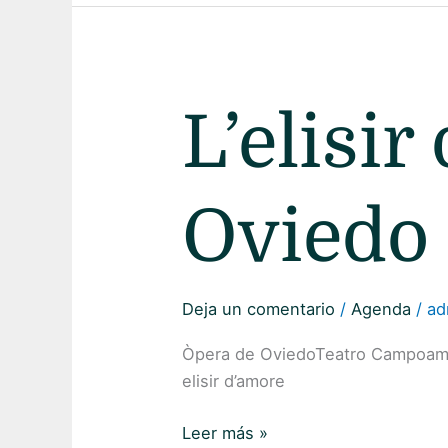
L’elisir
L’elisir
d’amore
–
Oviedo
Oviedo
Deja un comentario
/
Agenda
/
ad
Òpera de OviedoTeatro Campoamo
elisir d’amore
Leer más »