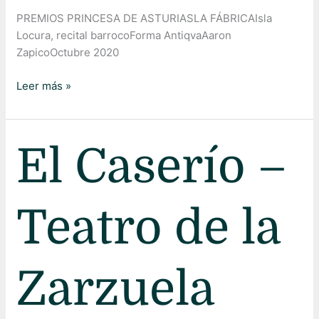
PREMIOS PRINCESA DE ASTURIASLA FÁBRICAIsla
Locura, recital barrocoForma AntiqvaAaron
ZapicoOctubre 2020
Leer más »
El
El Caserío –
Caserío
–
Teatro
Teatro de la
de
la
Zarzuela
Zarzuela