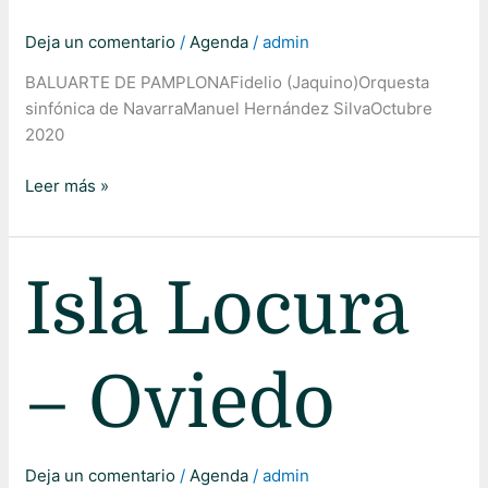
Deja un comentario
/
Agenda
/
admin
BALUARTE DE PAMPLONAFidelio (Jaquino)Orquesta
sinfónica de NavarraManuel Hernández SilvaOctubre
2020
Leer más »
Isla
Isla Locura
Locura
–
Oviedo
– Oviedo
Deja un comentario
/
Agenda
/
admin