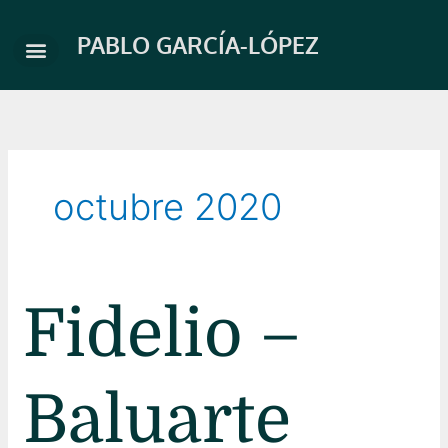
Ir
al
PABLO GARCÍA-LÓPEZ
contenido
octubre 2020
Fidelio
Fidelio –
–
Baluarte
Baluarte