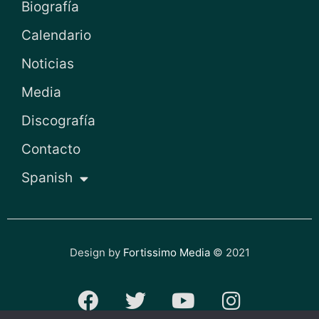
Biografía
Calendario
Noticias
Media
Discografía
Contacto
Spanish
Design by
Fortissimo Media
© 2021
F
T
Y
I