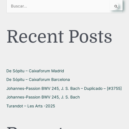
B
u
s
Recent Posts
c
a
r
p
o
r
De Sópitu – Caixaforum Madrid
:
De Sópitu – Caixaforum Barcelona
Johannes-Passion BWV 245, J. S. Bach – Duplicado – [#3755]
Johannes-Passion BWV 245, J. S. Bach
Turandot – Les Arts -2025