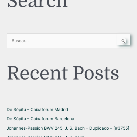
Search
B
u
s
Recent Posts
c
a
r
p
o
r
De Sópitu – Caixaforum Madrid
:
De Sópitu – Caixaforum Barcelona
Johannes-Passion BWV 245, J. S. Bach – Duplicado – [#3755]