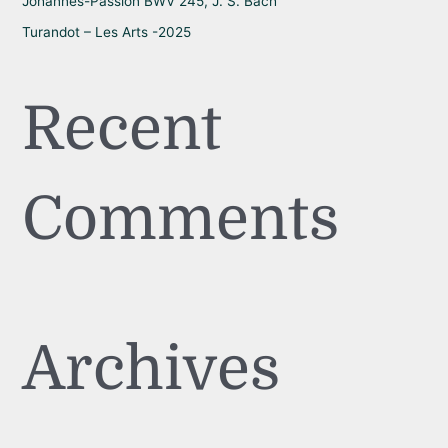
Johannes-Passion BWV 245, J. S. Bach
Turandot – Les Arts -2025
Recent
Comments
Archives