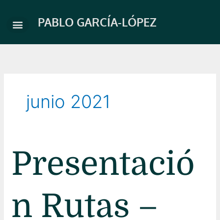
Ir
al
PABLO GARCÍA-LÓPEZ
contenido
junio 2021
Presentación
Presentació
Rutas
–
Club
n Rutas –
Matador