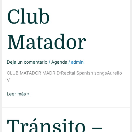
Club
Matador
Deja un comentario
/
Agenda
/
admin
CLUB MATADOR MADRID:Recital Spanish songsAurelio
V
Leer más »
Tránsito
Tránsito –
–
Teatro