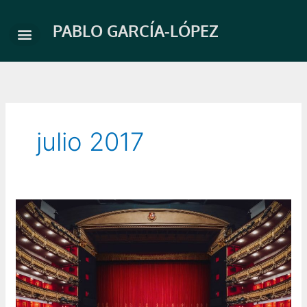
Ir
al
PABLO GARCÍA-LÓPEZ
contenido
julio 2017
Turandot
–
Tel
Aviv