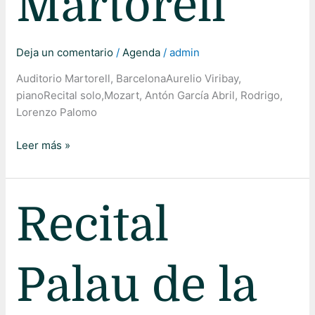
Martorell
Deja un comentario
/
Agenda
/
admin
Auditorio Martorell, BarcelonaAurelio Viribay,
pianoRecital solo,Mozart, Antón García Abril, Rodrigo,
Lorenzo Palomo
Leer más »
Recital
Recital
Palau
de
la
Palau de la
Música
Valencia