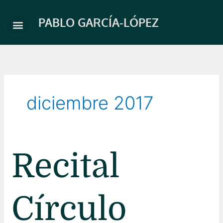
Ir
al
PABLO GARCÍA-LÓPEZ
contenido
diciembre 2017
Recital
Recital
Círculo
Amistad
Círculo