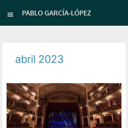
Ir
al
PABLO GARCÍA-LÓPEZ
contenido
abril 2023
Les
nuits
d’été