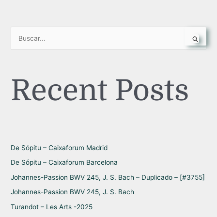
B
u
s
Recent Posts
c
a
r
p
o
r
De Sópitu – Caixaforum Madrid
:
De Sópitu – Caixaforum Barcelona
Johannes-Passion BWV 245, J. S. Bach – Duplicado – [#3755]
Johannes-Passion BWV 245, J. S. Bach
Turandot – Les Arts -2025